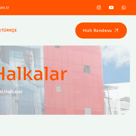
om.tr
Hızlı Randevu
TÜRKÇE
Halkalar
l Halkalar