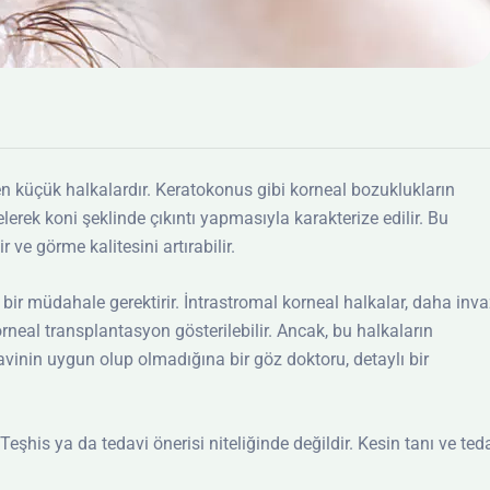
len küçük halkalardır. Keratokonus gibi korneal bozuklukların
lerek koni şeklinde çıkıntı yapmasıyla karakterize edilir. Bu
r ve görme kalitesini artırabilir.
hi bir müdahale gerektirir. İntrastromal korneal halkalar, daha inva
korneal transplantasyon gösterilebilir. Ancak, bu halkaların
avinin uygun olup olmadığına bir göz doktoru, detaylı bir
eşhis ya da tedavi önerisi niteliğinde değildir. Kesin tanı ve ted