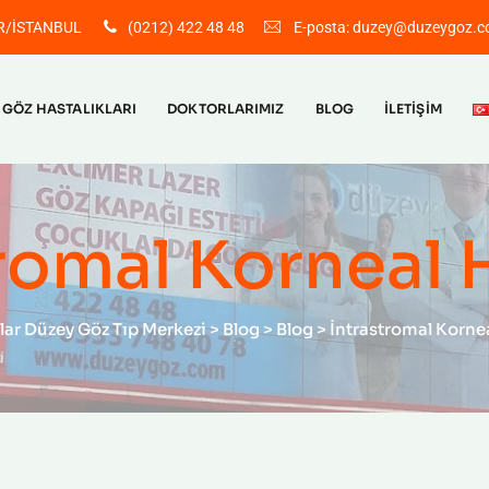
LAR/İSTANBUL
(0212) 422 48 48
E-posta: duzey@duzeygoz.c
GÖZ HASTALIKLARI
DOKTORLARIMIZ
BLOG
İLETIŞIM
romal Korneal 
lar Düzey Göz Tıp Merkezi
>
Blog
>
Blog
>
İntrastromal Kornea