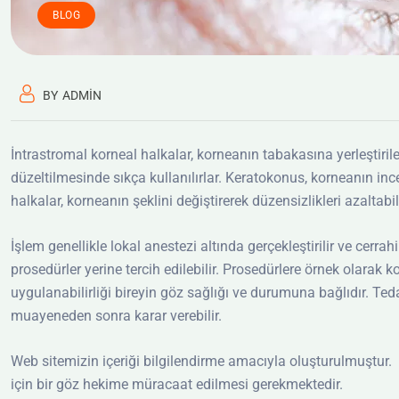
BLOG
BY
ADMIN
İntrastromal korneal halkalar, korneanın tabakasına yerleştiri
düzeltilmesinde sıkça kullanılırlar. Keratokonus, korneanın ince
halkalar, korneanın şeklini değiştirerek düzensizlikleri azaltabili
İşlem genellikle lokal anestezi altında gerçekleştirilir ve cerra
prosedürler yerine tercih edilebilir. Prosedürlere örnek olarak 
uygulanabilirliği bireyin göz sağlığı ve durumuna bağlıdır. Ted
muayeneden sonra karar verebilir.
Web sitemizin içeriği bilgilendirme amacıyla oluşturulmuştur. T
için bir göz hekime müracaat edilmesi gerekmektedir.