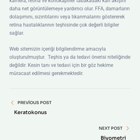
kamera, retina ve koriokapiller tabakadaki kan akışını
daha net görüntülemeye yardımcı olur. FFA, damarların
dolaşımını, sızıntılarını veya tıkanmalarını göstererek
retina hastalıklarının teşhisinde çok değerli bilgiler
sağlar.
Web sitemizin içeriği bilgilendirme amacıyla
oluşturulmuştur. Teşhis ya da tedavi önerisi niteliğinde
değildir. Kesin tanı ve tedavi için bir göz hekime
müracaat edilmesi gerekmektedir.
Yazı
PREVIOUS POST
gezinmesi
Keratokonus
NEXT POST
Biyometri